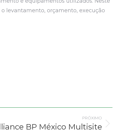
amento e equipamentos utilizados. Neste
 o levantamento, orçamento, execução
PRÓXIMO
lliance BP México Multisite