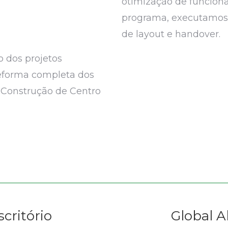
otimização de funcion
programa, executamos
de layout e handover.
o dos projetos
Reforma completa dos
 Construção de Centro
scritório
Global A
Next